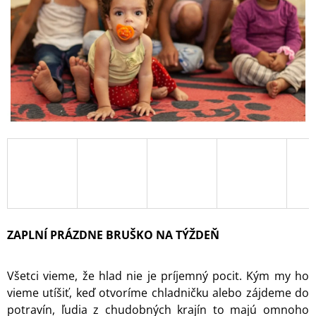
Á
J
S
Ť
?
HĽADAŤ
O
D
ZAPLNÍ PRÁZDNE BRUŠKO NA TÝŽDEŇ
P
O
R
Všetci vieme, že hlad nie je príjemný pocit. Kým my ho
Ú
vieme utíšiť, keď otvoríme chladničku alebo zájdeme do
Č
potravín, ľudia z chudobných krajín to majú omnoho
A