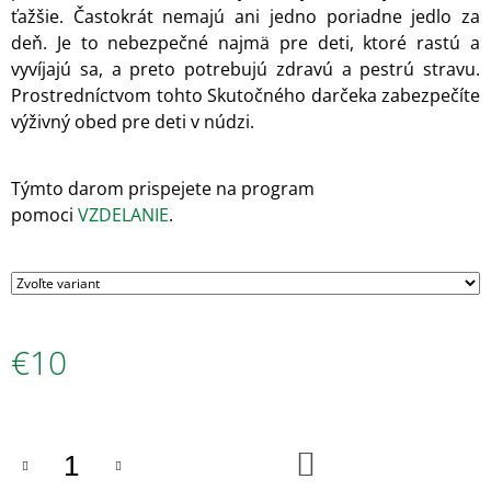
ťažšie. Častokrát nemajú ani jedno poriadne jedlo za
M
E
deň. Je to nebezpečné najmä pre deti, ktoré rastú a
v
y
víjajú sa, a preto potrebujú zdravú a pestrú stravu.
MISKA
Prostredníctvom tohto Skutočného darčeka zabezpečíte
POLIEVKY
výživný obed pre deti v núdzi.
€6
Týmto darom prispejete na program
pomoci
VZDELANIE
.
€10
Jednotková
cena:
DO
KOŠÍKA