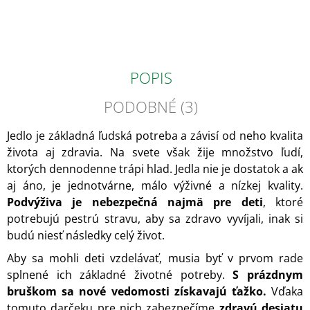
POPIS
PODOBNÉ (3)
Jedlo je základná ľudská potreba
a závisí od neho kvalita
života aj zdravia.
Na svete však žije množstvo ľudí,
ktorých dennodenne trápi hlad. Jedla nie je dostatok a ak
aj áno, je jednotvárne, málo výživné a nízkej kvality.
Podvýživa je nebezpečná najmä pre deti
, ktoré
potrebujú pestrú stravu, aby sa zdravo vyvíjali, inak si
budú niesť následky celý život.
Aby sa mohli deti vzdelávať, musia byť v prvom rade
splnené ich základné životné potreby.
S prázdnym
bruškom sa nové vedomosti získavajú ťažko.
Vďaka
tomuto darčeku pre nich zabezpečíme
zdravú desiatu