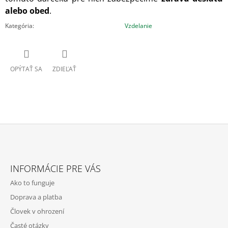
alebo obed
.
Kategória
:
Vzdelanie
OPÝTAŤ SA
ZDIEĽAŤ
Z
Á
INFORMÁCIE PRE VÁS
P
Ako to funguje
Ä
Doprava a platba
T
Človek v ohrození
I
Časté otázky